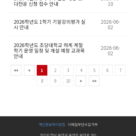
다전공 신청 접수 안내
10
2026학년도 1학기 기말강의평가 실
2026-06-
시 안내
02
2026학년도 초당대학교 하계 계절
2026-06-
학기 운영 일정 및 개설 예정 교과목
02
안내
1
2
3
4
5
6
7
8
9
10
개인정보처리방침
이메일무단수집거부
58530 전남 무안군 무안읍 무안로 380